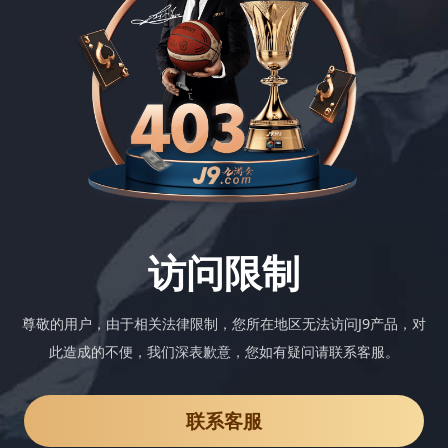
访问限制
尊敬的用户，由于相关法律限制，您所在地区无法访问J9产品，对
此造成的不便，我们深表歉意，您如有疑问请联系客服。
联系客服