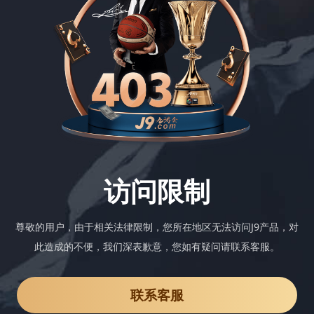
访问限制
尊敬的用户，由于相关法律限制，您所在地区无法访问J9产品，对
此造成的不便，我们深表歉意，您如有疑问请联系客服。
联系客服